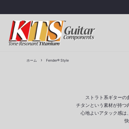
場所
Japan (¥)
Australia ($)
›
ホーム
Fender® Style
Canada ($)
Switzerland (SFr)
Denmark (kr)
Egypt (E£)
Austria (€)
Belgium (€)
ストラト系ギターの
Finland (€)
France (€)
チタンという素材が持つ
Germany (€)
Greece (€)
心地よいアタック感は
快
Ireland (€)
Italy (€)