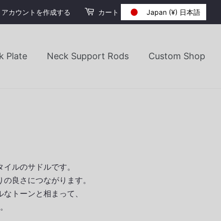
Japan (¥) 日本語
アカウントを作成する
カート
k Plate
Neck Support Rods
Custom Shop
言語
English
日本語
タイルのサドルです。
nch Southern Territories (€)
りの良さにつながります。
ルなトーンと相まって、
。