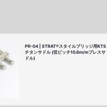
Malta (€)
Martinique (€)
Montenegro (€)
Netherlands (€)
St. Barthélemy (€)
St. Martin (€)
Slovakia (€)
Slovenia (€)
)
Hong Kong SAR (HK$)
Croatia (¥)
PR-04 | STRAT®スタイルブリッジ用KTS
Iceland (kr)
South Korea (₩)
チタンサドル (弦ピッチ10.8m/mプレスサ
Malaysia (RM)
Norway (kr)
ドル)
Romania (lei)
Russia (₽)
Thailand (฿)
Turkey (₺)
United States ($)
South Africa (R)
United Arab Emirates (AED)
Afghanistan (AFN)
Antigua & Barbuda (
Armenia (AMD)
Angola (Kz)