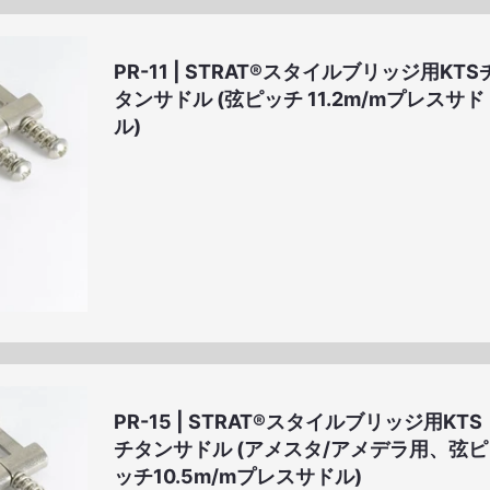
Azerbaijan (AZN)
Bos
Burkina Faso (CFA)
Bahrain (BHD)
PR-11 | STRAT®スタイルブリッジ用KTS
Bermuda ($)
Brunei ($)
タンサドル (弦ピッチ 11.2m/mプレスサド
ル)
Caribbean Netherlands ($)
Bahamas ($)
Bhutan (BTN)
Belize ($)
C
Central African Republic (FCFA)
Congo - Brazzaville (FCFA)
Côte d’Ivoire (CFA)
Cameroon (FCFA)
Colombia ($)
Curaçao (ANG)
Christmas Island ($)
Dominican Republic ($)
Algeria (DZD)
AD)
Eritrea (ERN)
Ethiopia (ETB)
Faroe Islands (kr)
Gabon (CFA)
PR-15 | STRAT®スタイルブリッジ用KTS
チタンサドル (アメスタ/アメデラ用、弦ピ
Guernsey (£)
Ghana (GHS)
ッチ10.5m/mプレスサドル)