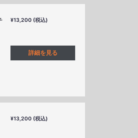
nia & Herzegovina (KM)
チ
通
¥13,200 (税込)
常
価
格
ocos (Keeling) Islands ($)
詳細を見る
通
¥13,200 (税込)
常
価