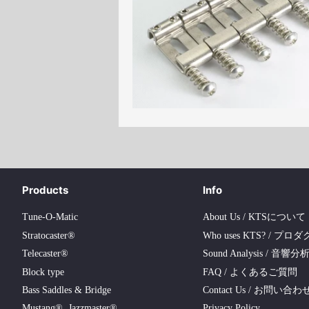
Gibraltar (£)
Greenland (kr)
Equatorial Guinea (FCFA)
Guyana ($)
Honduras (L)
Israel (₪)
Isle of Man (£)
Jersey (£)
Jamaica ($)
Kyrgyzstan (KGS)
Cambodia (៛)
St. Kitts & Nevis ($)
Kuwait (KWD)
Laos (₭)
Lebanon (L£)
Products
Info
Sri Lanka (Rs)
Liberia ($)
Tune-O-Matic
About Us / KTSについて
Morocco (MAD)
Moldova (MDL)
Stratocaster®
Who uses KTS? / 
Telecaster®
Sound Analysis / 音響分
Mali (CFA)
Myanmar (Burma) 
Block type
FAQ / よくあるご質問
Montserrat ($)
Mauritius (Rs)
Bass Saddles & Bridge
Contact Us / お問い合わ
Mustang®, Jazzmaster®
Privacy Policy