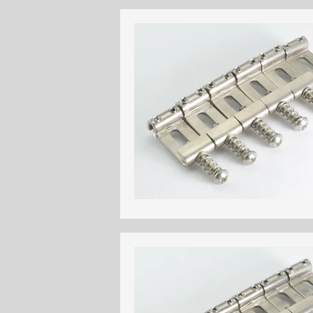
Argentina ($)
Aruba (AWG)
Barbados ($)
Bangladesh (৳)
Burundi (BIF)
Benin (CFA)
Bolivia (Bs)
Botswana (P)
Belarus (р.)
Congo - Kinshasa (CDF)
Cook Islands ($)
Chile ($)
Costa Rica (₡)
Cape Verde (CVE)
Djibouti (DJF)
Dominica ($)
Ecuador ($)
Western Sahara (M
Fiji ($)
Falkland Islands (£)
Grenada ($)
Georgia (₾)