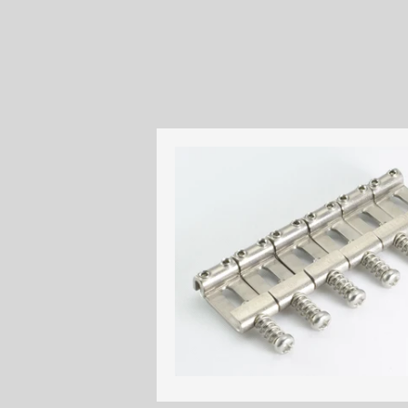
Lithuania (€)
Luxembourg (€)
Mayotte (€)
Monaco (€)
Portugal (€)
Réunion (€)
St. Pierre & Miquelon (€)
San Marino (€)
Spain (€)
United Kingdom (£
Indonesia (Rp)
India (₹)
Macao SAR (MOP)
Mexico ($)
Philippines (₱)
Poland (zł)
Sweden (kr)
Singapore ($)
Taiwan ($)
Ukraine (₴)
Ascension Island (£)
Anguilla ($)
Albania (ALL)