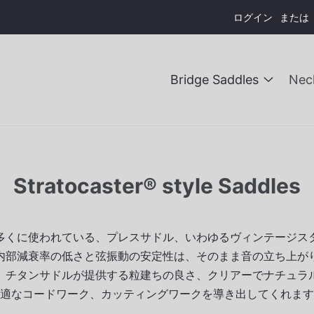
ログイン
または
Bridge Saddles
Nec
Bulgaria (BGN)
Brazil (R$)
China (¥)
Czechia (Kč)
Stratocaster® style Saddles
Åland Islands (€)
Andorra (€)
Cyprus (€)
Estonia (€)
多くに使われている、プレスサドル、いわゆるヴィンテージス
French Guiana (€)
Fre
内部減衰率の低さと弦振動の安定性は、そのまま音の立ち上が
Guadeloupe (€)
Vatican City (€)
、チタンサドルが提供する粒建ちの良さ、クリアーでナチュラ
適なコードワーク、カッティングワークを導き出してくれます
Kosovo (€)
Latvia (€)