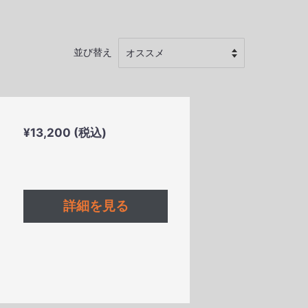
並び替え
通
¥13,200 (税込)
常
価
格
詳細を見る
$)