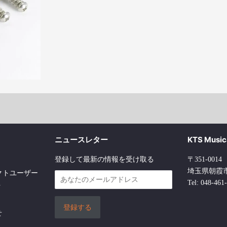
Gambia (GMD)
Guinea (FG)
South Georgia & South Sandwich Islands (£)
Guatemala (Q)
Guinea-Bissau (CFA)
Haiti (HTG)
Hungary (Ft)
British Indian Ocean Territory ($)
Iraq (IQD)
Jordan (JOD)
Kenya (KES)
Kiribati ($)
Comoros (CF)
Cayman Islands ($)
Kazakhstan (₸)
St. Lucia ($)
Liechtenstein (SFr)
ニュースレター
KTS Musica
Lesotho (LSL)
Libya (LYD)
登録して最新の情報を受け取る
〒351-0014
埼玉県朝霞市膝
Madagascar (Ar)
North M
プロダクトユーザー
Tel: 048-461
析
(K)
Mongolia (₮)
Mauritania (MRU)
Maldives (MVR)
Malawi (MWK)
せ