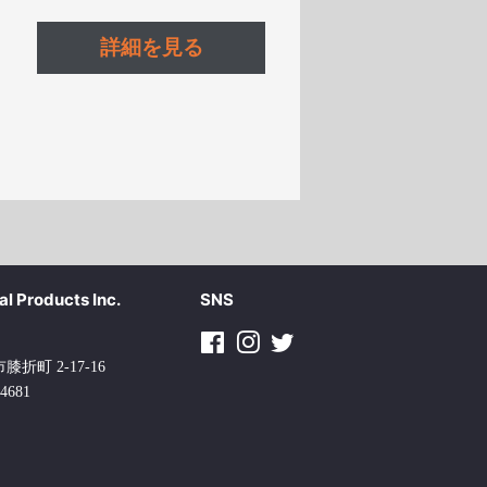
格
詳細を見る
l Products Inc.
SNS
F
I
T
折町 2-17-16
a
n
w
acedonia (MKD)
-4681
c
s
i
e
t
t
b
a
t
o
g
e